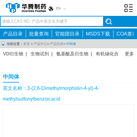
EN
Toggl
navig
产品目录
批量查询
官能团目录
MSDS下载
COA查询
当前位置：
首页
>
产品中心
>
产品目录
>
中间体
VD衍生物
|
生物试剂
|
氨基酸及衍生物
|
有机锡化合
更多
物
|
有机硼化合物
|
有机磷化合物
|
有机氟化合物
|
中间体
|
其他产品
|
抗肿瘤药物中间体
|
抗病毒药物中
中间体
间体
|
抗高血压药物中间体
|
抗糖尿病药物中间体
|
抗
感染药物中间体
|
肠胃药物中间体
|
镇痛麻醉药物中间
英文名称：3-(2,6-Dimethylmorpholin-4-yl)-4-
体
|
抗精神病药物中间体
|
抗炎药物中间体
|
精选原料
methylsulfonylbenzoicacid
药中间体
|
其他原料药中间体
|