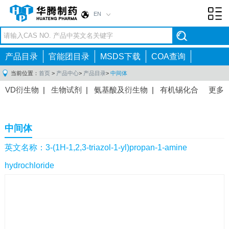
EN
Toggl
navig
产品目录
官能团目录
MSDS下载
COA查询
当前位置：
首页
>
产品中心
>
产品目录
>
中间体
VD衍生物
|
生物试剂
|
氨基酸及衍生物
|
有机锡化合
更多
物
|
有机硼化合物
|
有机磷化合物
|
有机氟化合物
|
中间体
|
其他产品
|
抗肿瘤药物中间体
|
抗病毒药物中
中间体
间体
|
抗高血压药物中间体
|
抗糖尿病药物中间体
|
抗
感染药物中间体
|
肠胃药物中间体
|
镇痛麻醉药物中间
英文名称：3-(1H-1,2,3-triazol-1-yl)propan-1-amine
体
|
抗精神病药物中间体
|
抗炎药物中间体
|
精选原料
hydrochloride
药中间体
|
其他原料药中间体
|