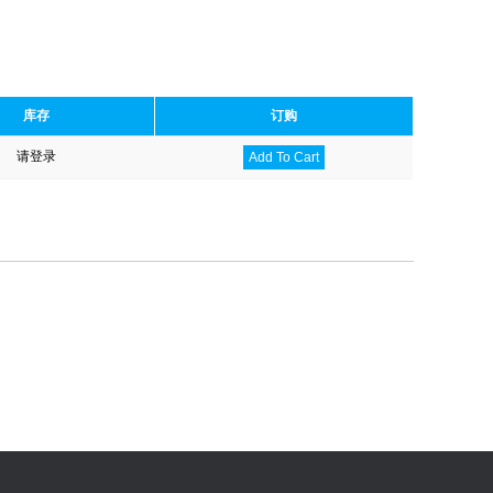
库存
订购
请登录
Add To Cart