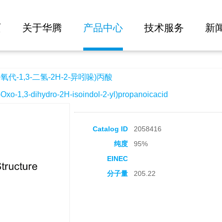
大批量询价
-2H-2-异吲哚)丙酸
页
关于华腾
产品中心
技术服务
新
氧代-1,3-二氢-2H-2-异吲哚)丙酸
-1,3-dihydro-2H-isoindol-2-yl)propanoicacid
Catalog ID
2058416
纯度
95%
EINEC
分子量
205.22