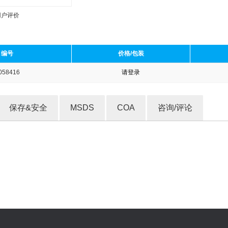
用户评价
编号
价格/包装
058416
请登录
收藏产品
保存&安全
MSDS
COA
咨询/评论