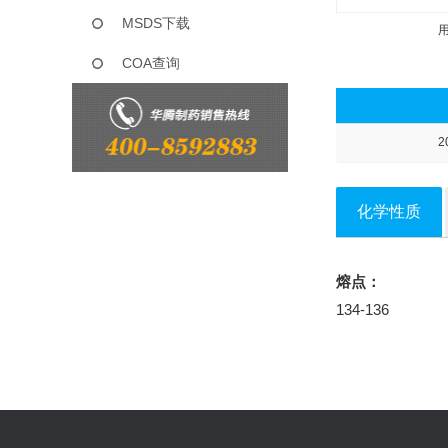
MSDS下载
COA查询
2
化学性质
熔点：
134-136