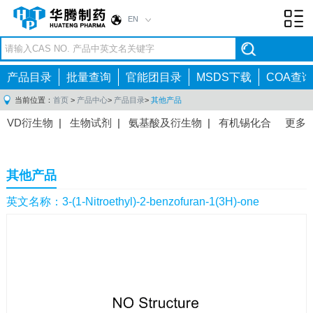
EN
Toggl
navig
产品目录
批量查询
官能团目录
MSDS下载
COA查询
当前位置：
首页
>
产品中心
>
产品目录
>
其他产品
VD衍生物
|
生物试剂
|
氨基酸及衍生物
|
有机锡化合
更多
物
|
有机硼化合物
|
有机磷化合物
|
有机氟化合物
|
中间体
|
其他产品
|
抗肿瘤药物中间体
|
抗病毒药物中
其他产品
间体
|
抗高血压药物中间体
|
抗糖尿病药物中间体
|
抗
感染药物中间体
|
肠胃药物中间体
|
镇痛麻醉药物中间
英文名称：3-(1-Nitroethyl)-2-benzofuran-1(3H)-one
体
|
抗精神病药物中间体
|
抗炎药物中间体
|
精选原料
药中间体
|
其他原料药中间体
|