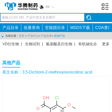
EN
Toggl
navig
产品目录
批量查询
官能团目录
MSDS下载
COA查询
当前位置：
首页
>
产品中心
>
产品目录
>
其他产品
VD衍生物
|
生物试剂
|
氨基酸及衍生物
|
有机锡化合
更多
物
|
有机硼化合物
|
有机磷化合物
|
有机氟化合物
|
中间体
|
其他产品
|
抗肿瘤药物中间体
|
抗病毒药物中
其他产品
间体
|
抗高血压药物中间体
|
抗糖尿病药物中间体
|
抗
感染药物中间体
|
肠胃药物中间体
|
镇痛麻醉药物中间
英文名称：3,5-Dichloro-2-methoxyisonicotinic acid
体
|
抗精神病药物中间体
|
抗炎药物中间体
|
精选原料
药中间体
|
其他原料药中间体
|