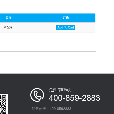
库存
订购
请登录
Add To Cart
销售热线：400-8592883