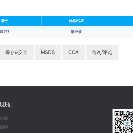
编号
价格/包装
99177
请登录
收藏产品
保存&安全
MSDS
COA
咨询/评论
系我们
热线
招聘