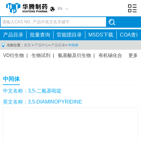
EN
Toggl
navig
产品目录
批量查询
官能团目录
MSDS下载
COA查询
当前位置：
首页
>
产品中心
>
产品目录
>
中间体
VD衍生物
|
生物试剂
|
氨基酸及衍生物
|
有机锡化合
更多
物
|
有机硼化合物
|
有机磷化合物
|
有机氟化合物
|
中间体
|
其他产品
|
抗肿瘤药物中间体
|
抗病毒药物中
中间体
间体
|
抗高血压药物中间体
|
抗糖尿病药物中间体
|
抗
感染药物中间体
|
肠胃药物中间体
|
镇痛麻醉药物中间
中文名称：3,5-二氨基吡啶
体
|
抗精神病药物中间体
|
抗炎药物中间体
|
精选原料
英文名称：3,5-DIAMINOPYRIDINE
药中间体
|
其他原料药中间体
|