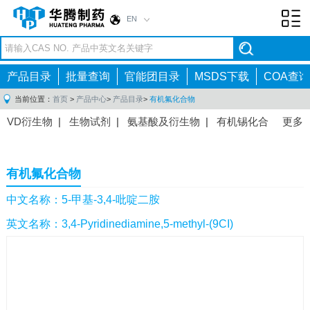
EN
Toggl
navig
产品目录
批量查询
官能团目录
MSDS下载
COA查询
当前位置：
首页
>
产品中心
>
产品目录
>
有机氟化合物
VD衍生物
|
生物试剂
|
氨基酸及衍生物
|
有机锡化合
更多
物
|
有机硼化合物
|
有机磷化合物
|
有机氟化合物
|
中间体
|
其他产品
|
抗肿瘤药物中间体
|
抗病毒药物中
有机氟化合物
间体
|
抗高血压药物中间体
|
抗糖尿病药物中间体
|
抗
感染药物中间体
|
肠胃药物中间体
|
镇痛麻醉药物中间
中文名称：5-甲基-3,4-吡啶二胺
体
|
抗精神病药物中间体
|
抗炎药物中间体
|
精选原料
英文名称：3,4-Pyridinediamine,5-methyl-(9CI)
药中间体
|
其他原料药中间体
|