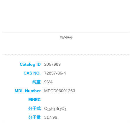
用户评价
Catalog ID
2057989
CAS NO.
72857-86-4
收藏产品
纯度
96%
MDL Number
MFCD03001263
EINEC
分子式
C
H
Br
O
10
6
2
2
分子量
317.96