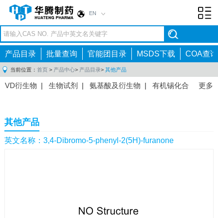
EN
Toggl
navig
产品目录
批量查询
官能团目录
MSDS下载
COA查询
当前位置：
首页
>
产品中心
>
产品目录
>
其他产品
VD衍生物
|
生物试剂
|
氨基酸及衍生物
|
有机锡化合
更多
物
|
有机硼化合物
|
有机磷化合物
|
有机氟化合物
|
中间体
|
其他产品
|
抗肿瘤药物中间体
|
抗病毒药物中
其他产品
间体
|
抗高血压药物中间体
|
抗糖尿病药物中间体
|
抗
感染药物中间体
|
肠胃药物中间体
|
镇痛麻醉药物中间
英文名称：3,4-Dibromo-5-phenyl-2(5H)-furanone
体
|
抗精神病药物中间体
|
抗炎药物中间体
|
精选原料
药中间体
|
其他原料药中间体
|