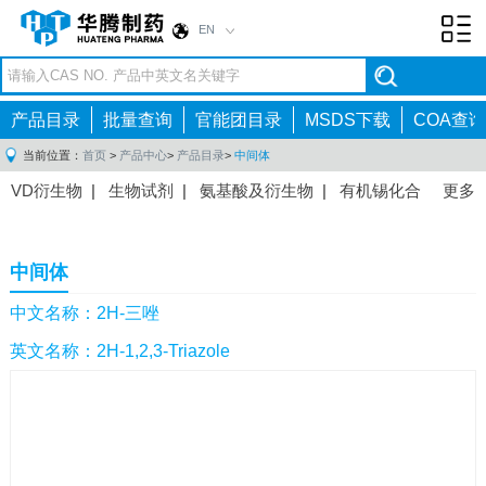
EN
Toggl
navig
产品目录
批量查询
官能团目录
MSDS下载
COA查询
当前位置：
首页
>
产品中心
>
产品目录
>
中间体
VD衍生物
|
生物试剂
|
氨基酸及衍生物
|
有机锡化合
更多
物
|
有机硼化合物
|
有机磷化合物
|
有机氟化合物
|
中间体
|
其他产品
|
抗肿瘤药物中间体
|
抗病毒药物中
中间体
间体
|
抗高血压药物中间体
|
抗糖尿病药物中间体
|
抗
感染药物中间体
|
肠胃药物中间体
|
镇痛麻醉药物中间
中文名称：2H-三唑
体
|
抗精神病药物中间体
|
抗炎药物中间体
|
精选原料
英文名称：2H-1,2,3-Triazole
药中间体
|
其他原料药中间体
|