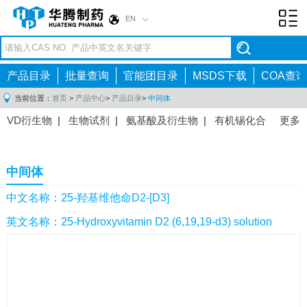
EN
Toggl
navig
产品目录
批量查询
官能团目录
MSDS下载
COA查询
当前位置：
首页
>
产品中心
>
产品目录
>
中间体
VD衍生物
|
生物试剂
|
氨基酸及衍生物
|
有机锡化合
更多
物
|
有机硼化合物
|
有机磷化合物
|
有机氟化合物
|
中间体
|
其他产品
|
抗肿瘤药物中间体
|
抗病毒药物中
中间体
间体
|
抗高血压药物中间体
|
抗糖尿病药物中间体
|
抗
感染药物中间体
|
肠胃药物中间体
|
镇痛麻醉药物中间
中文名称：25-羟基维他命D2-[D3]
体
|
抗精神病药物中间体
|
抗炎药物中间体
|
精选原料
英文名称：25-Hydroxyvitamin D2 (6,19,19-d3) solution
药中间体
|
其他原料药中间体
|