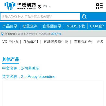
EN
Toggl
navig
产品目录
批量查询
官能团目录
MSDS下载
COA查询
当前位置：
首页
>
产品中心
>
产品目录
>
其他产品
VD衍生物
|
生物试剂
|
氨基酸及衍生物
|
有机锡化合
更多
物
|
有机硼化合物
|
有机磷化合物
|
有机氟化合物
|
中间体
|
其他产品
|
抗肿瘤药物中间体
|
抗病毒药物中
其他产品
间体
|
抗高血压药物中间体
|
抗糖尿病药物中间体
|
抗
感染药物中间体
|
肠胃药物中间体
|
镇痛麻醉药物中间
中文名称：2-丙基哌啶
体
|
抗精神病药物中间体
|
抗炎药物中间体
|
精选原料
英文名称：2-n-Propylpiperidine
药中间体
|
其他原料药中间体
|