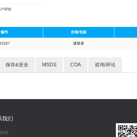
用户评价
编号
价格/包装
93287
请登录
收藏产品
保存&安全
MSDS
COA
咨询/评论
系我们
热线