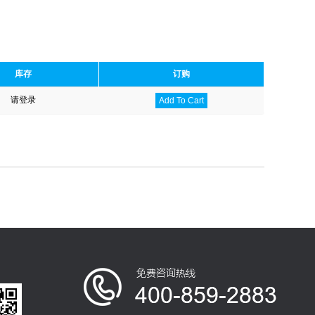
库存
订购
请登录
Add To Cart