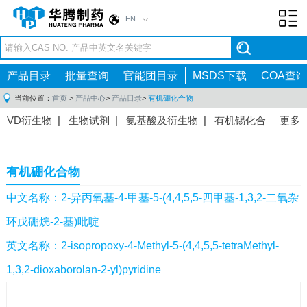
EN
Toggl
navig
产品目录
批量查询
官能团目录
MSDS下载
COA查询
当前位置：
首页
>
产品中心
>
产品目录
>
有机硼化合物
VD衍生物
|
生物试剂
|
氨基酸及衍生物
|
有机锡化合
更多
物
|
有机硼化合物
|
有机磷化合物
|
有机氟化合物
|
中间体
|
其他产品
|
抗肿瘤药物中间体
|
抗病毒药物中
有机硼化合物
间体
|
抗高血压药物中间体
|
抗糖尿病药物中间体
|
抗
感染药物中间体
|
肠胃药物中间体
|
镇痛麻醉药物中间
中文名称：2-异丙氧基-4-甲基-5-(4,4,5,5-四甲基-1,3,2-二氧杂
体
|
抗精神病药物中间体
|
抗炎药物中间体
|
精选原料
环戊硼烷-2-基)吡啶
药中间体
|
其他原料药中间体
|
英文名称：2-isopropoxy-4-Methyl-5-(4,4,5,5-tetraMethyl-
1,3,2-dioxaborolan-2-yl)pyridine