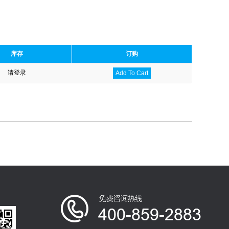
库存
订购
请登录
Add To Cart