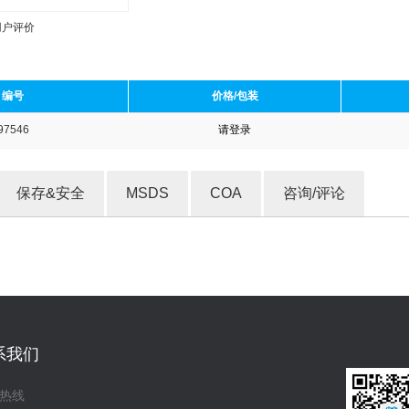
用户评价
编号
价格/包装
97546
请登录
收藏产品
保存&安全
MSDS
COA
咨询/评论
系我们
热线