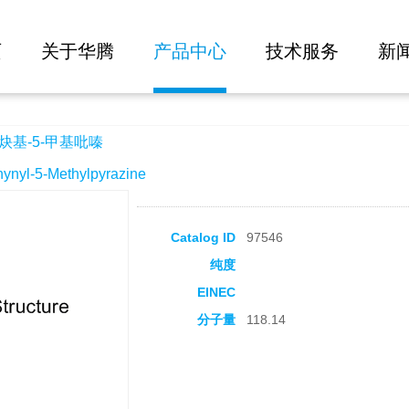
大批量询价
页
关于华腾
产品中心
技术服务
新
炔基-5-甲基吡嗪
yl-5-Methylpyrazine
Catalog ID
97546
纯度
EINEC
分子量
118.14