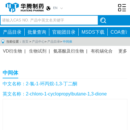
EN
Toggl
navig
产品目录
批量查询
官能团目录
MSDS下载
COA查询
当前位置：
首页
>
产品中心
>
产品目录
>
中间体
VD衍生物
|
生物试剂
|
氨基酸及衍生物
|
有机锡化合
更多
物
|
有机硼化合物
|
有机磷化合物
|
有机氟化合物
|
中间体
|
其他产品
|
抗肿瘤药物中间体
|
抗病毒药物中
中间体
间体
|
抗高血压药物中间体
|
抗糖尿病药物中间体
|
抗
感染药物中间体
|
肠胃药物中间体
|
镇痛麻醉药物中间
中文名称：2-氯-1-环丙烷-1,3-丁二酮
体
|
抗精神病药物中间体
|
抗炎药物中间体
|
精选原料
英文名称：2-chloro-1-cyclopropylbutane-1,3-dione
药中间体
|
其他原料药中间体
|