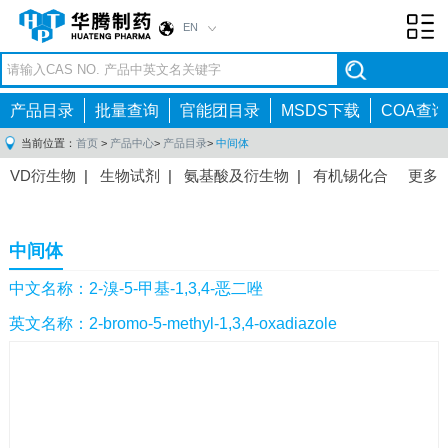
EN
Toggl
navig
产品目录
批量查询
官能团目录
MSDS下载
COA查询
当前位置：
首页
>
产品中心
>
产品目录
>
中间体
VD衍生物
|
生物试剂
|
氨基酸及衍生物
|
有机锡化合
更多
物
|
有机硼化合物
|
有机磷化合物
|
有机氟化合物
|
中间体
|
其他产品
|
抗肿瘤药物中间体
|
抗病毒药物中
中间体
间体
|
抗高血压药物中间体
|
抗糖尿病药物中间体
|
抗
感染药物中间体
|
肠胃药物中间体
|
镇痛麻醉药物中间
中文名称：2-溴-5-甲基-1,3,4-恶二唑
体
|
抗精神病药物中间体
|
抗炎药物中间体
|
精选原料
英文名称：2-bromo-5-methyl-1,3,4-oxadiazole
药中间体
|
其他原料药中间体
|