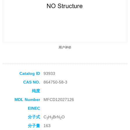
用户评价
Catalog ID
93933
CAS NO.
864750-58-3
收藏产品
纯度
MDL Number
MFCD12027126
EINEC
分子式
C
H
BrN
O
3
3
2
分子量
163