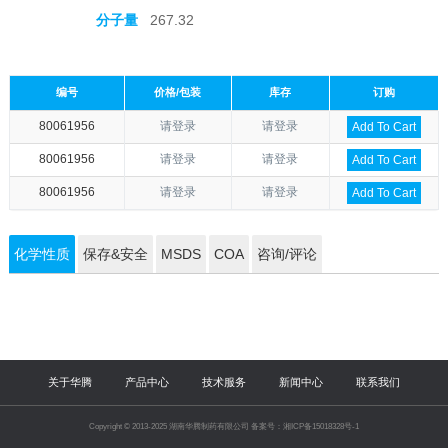
分子量
267.32
编号
价格/包装
库存
订购
80061956
请登录
请登录
Add To Cart
80061956
请登录
请登录
Add To Cart
80061956
请登录
请登录
Add To Cart
化学性质
保存&安全
MSDS
COA
咨询/评论
关于华腾
产品中心
技术服务
新闻中心
联系我们
Copyright © 2013-2025 湖南华腾制药有限公司 备案号：湘ICP备15018328号-1