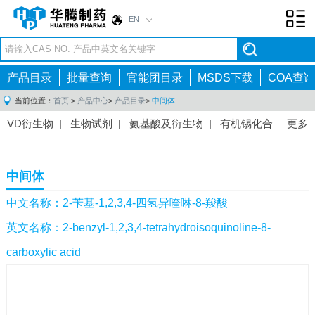
EN
Toggl
navig
产品目录
批量查询
官能团目录
MSDS下载
COA查询
当前位置：
首页
>
产品中心
>
产品目录
>
中间体
VD衍生物
|
生物试剂
|
氨基酸及衍生物
|
有机锡化合
更多
物
|
有机硼化合物
|
有机磷化合物
|
有机氟化合物
|
中间体
|
其他产品
|
抗肿瘤药物中间体
|
抗病毒药物中
中间体
间体
|
抗高血压药物中间体
|
抗糖尿病药物中间体
|
抗
感染药物中间体
|
肠胃药物中间体
|
镇痛麻醉药物中间
中文名称：2-苄基-1,2,3,4-四氢异喹啉-8-羧酸
体
|
抗精神病药物中间体
|
抗炎药物中间体
|
精选原料
英文名称：2-benzyl-1,2,3,4-tetrahydroisoquinoline-8-
药中间体
|
其他原料药中间体
|
carboxylic acid