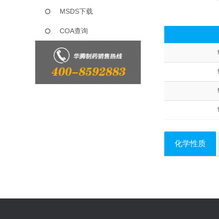
MSDS下载
COA查询
化学性质