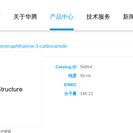
大批量询价
e-3-carboxamide
页
关于华腾
产品中心
技术服务
新
naphthalene-3-carboxamide
Catalog ID
94854
纯度
95+%
EINEC
分子量
186.21
用户评价