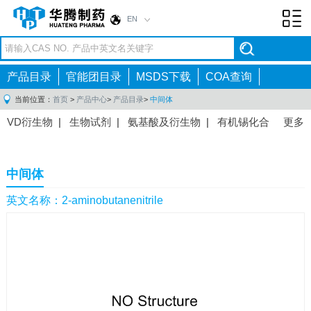
EN
Toggl
navig
产品目录
官能团目录
MSDS下载
COA查询
当前位置：
首页
>
产品中心
>
产品目录
>
中间体
VD衍生物
|
生物试剂
|
氨基酸及衍生物
|
有机锡化合
更多
物
|
有机硼化合物
|
有机磷化合物
|
有机氟化合物
|
中间体
|
其他产品
|
抗肿瘤药物中间体
|
抗病毒药物中
中间体
间体
|
抗高血压药物中间体
|
抗糖尿病药物中间体
|
抗
感染药物中间体
|
肠胃药物中间体
|
镇痛麻醉药物中间
英文名称：2-aminobutanenitrile
体
|
抗精神病药物中间体
|
抗炎药物中间体
|
精选原料
药中间体
|
其他原料药中间体
|