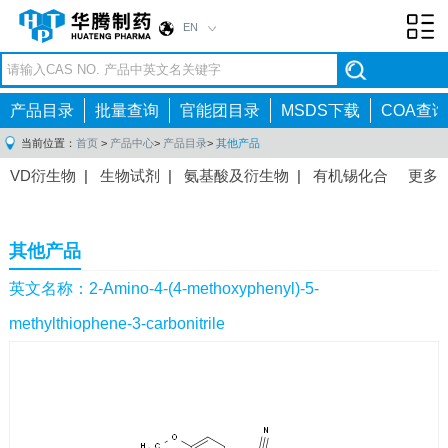
EN
Toggl
navig
产品目录
批量查询
官能团目录
MSDS下载
COA查询
当前位置：
首页
>
产品中心
>
产品目录
>
其他产品
VD衍生物
|
生物试剂
|
氨基酸及衍生物
|
有机锡化合
更多
物
|
有机硼化合物
|
有机磷化合物
|
有机氟化合物
|
中间体
|
其他产品
|
抗肿瘤药物中间体
|
抗病毒药物中
其他产品
间体
|
抗高血压药物中间体
|
抗糖尿病药物中间体
|
抗
感染药物中间体
|
肠胃药物中间体
|
镇痛麻醉药物中间
英文名称：2-Amino-4-(4-methoxyphenyl)-5-
体
|
抗精神病药物中间体
|
抗炎药物中间体
|
精选原料
methylthiophene-3-carbonitrile
药中间体
|
其他原料药中间体
|