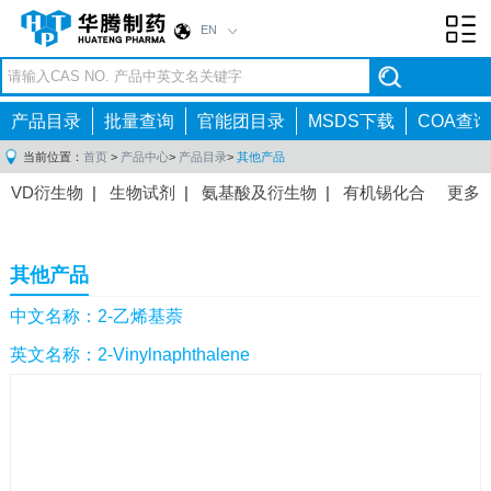
EN
Toggl
navig
产品目录
批量查询
官能团目录
MSDS下载
COA查询
当前位置：
首页
>
产品中心
>
产品目录
>
其他产品
VD衍生物
|
生物试剂
|
氨基酸及衍生物
|
有机锡化合
更多
物
|
有机硼化合物
|
有机磷化合物
|
有机氟化合物
|
中间体
|
其他产品
|
抗肿瘤药物中间体
|
抗病毒药物中
其他产品
间体
|
抗高血压药物中间体
|
抗糖尿病药物中间体
|
抗
感染药物中间体
|
肠胃药物中间体
|
镇痛麻醉药物中间
中文名称：2-乙烯基萘
体
|
抗精神病药物中间体
|
抗炎药物中间体
|
精选原料
英文名称：2-Vinylnaphthalene
药中间体
|
其他原料药中间体
|