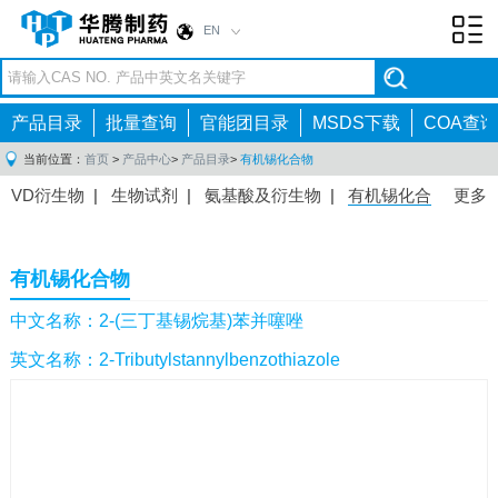
EN
Toggl
navig
产品目录
批量查询
官能团目录
MSDS下载
COA查询
当前位置：
首页
>
产品中心
>
产品目录
>
有机锡化合物
VD衍生物
|
生物试剂
|
氨基酸及衍生物
|
有机锡化合
更多
物
|
有机硼化合物
|
有机磷化合物
|
有机氟化合物
|
中间体
|
其他产品
|
抗肿瘤药物中间体
|
抗病毒药物中
有机锡化合物
间体
|
抗高血压药物中间体
|
抗糖尿病药物中间体
|
抗
感染药物中间体
|
肠胃药物中间体
|
镇痛麻醉药物中间
中文名称：2-(三丁基锡烷基)苯并噻唑
体
|
抗精神病药物中间体
|
抗炎药物中间体
|
精选原料
英文名称：2-Tributylstannylbenzothiazole
药中间体
|
其他原料药中间体
|