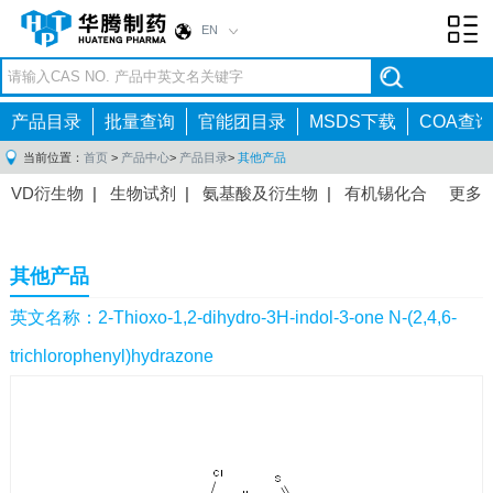
EN
Toggl
navig
产品目录
批量查询
官能团目录
MSDS下载
COA查询
当前位置：
首页
>
产品中心
>
产品目录
>
其他产品
VD衍生物
|
生物试剂
|
氨基酸及衍生物
|
有机锡化合
更多
物
|
有机硼化合物
|
有机磷化合物
|
有机氟化合物
|
中间体
|
其他产品
|
抗肿瘤药物中间体
|
抗病毒药物中
其他产品
间体
|
抗高血压药物中间体
|
抗糖尿病药物中间体
|
抗
感染药物中间体
|
肠胃药物中间体
|
镇痛麻醉药物中间
英文名称：2-Thioxo-1,2-dihydro-3H-indol-3-one N-(2,4,6-
体
|
抗精神病药物中间体
|
抗炎药物中间体
|
精选原料
trichlorophenyl)hydrazone
药中间体
|
其他原料药中间体
|