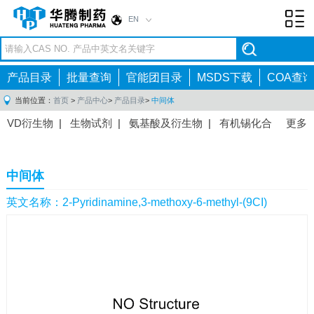
EN
Toggl
navig
产品目录
批量查询
官能团目录
MSDS下载
COA查询
当前位置：
首页
>
产品中心
>
产品目录
>
中间体
VD衍生物
|
生物试剂
|
氨基酸及衍生物
|
有机锡化合
更多
物
|
有机硼化合物
|
有机磷化合物
|
有机氟化合物
|
中间体
|
其他产品
|
抗肿瘤药物中间体
|
抗病毒药物中
中间体
间体
|
抗高血压药物中间体
|
抗糖尿病药物中间体
|
抗
感染药物中间体
|
肠胃药物中间体
|
镇痛麻醉药物中间
英文名称：2-Pyridinamine,3-methoxy-6-methyl-(9CI)
体
|
抗精神病药物中间体
|
抗炎药物中间体
|
精选原料
药中间体
|
其他原料药中间体
|