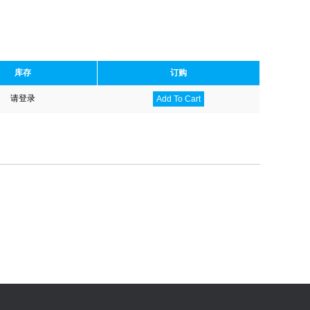
库存
订购
请登录
Add To Cart