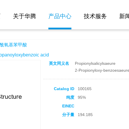
大批量询价
页
关于华腾
产品中心
技术服务
新
丙酰氧基苯甲酸
noyloxybenzoic acid
英文同义名
Propionylsalicylsaeure
2-Propionyloxy-benzoesaeur
Catalog ID
100165
纯度
95%
EINEC
分子量
194.185