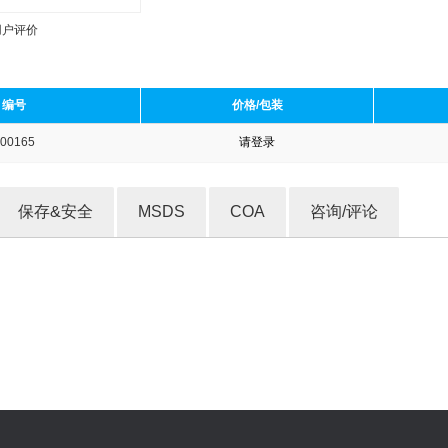
用户评价
编号
价格/包装
00165
请登录
收藏产品
保存&安全
MSDS
COA
咨询/评论