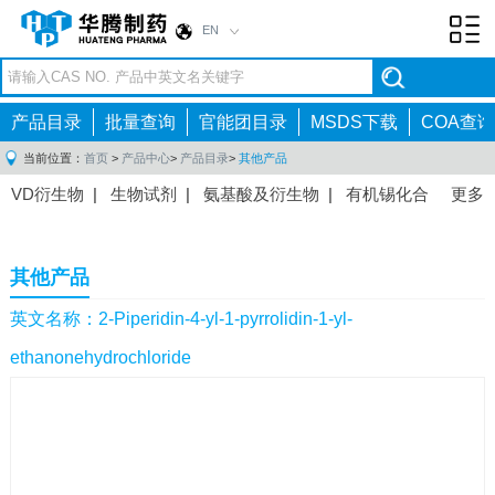
EN
Toggl
navig
产品目录
批量查询
官能团目录
MSDS下载
COA查询
当前位置：
首页
>
产品中心
>
产品目录
>
其他产品
VD衍生物
|
生物试剂
|
氨基酸及衍生物
|
有机锡化合
更多
物
|
有机硼化合物
|
有机磷化合物
|
有机氟化合物
|
中间体
|
其他产品
|
抗肿瘤药物中间体
|
抗病毒药物中
其他产品
间体
|
抗高血压药物中间体
|
抗糖尿病药物中间体
|
抗
感染药物中间体
|
肠胃药物中间体
|
镇痛麻醉药物中间
英文名称：2-Piperidin-4-yl-1-pyrrolidin-1-yl-
体
|
抗精神病药物中间体
|
抗炎药物中间体
|
精选原料
ethanonehydrochloride
药中间体
|
其他原料药中间体
|