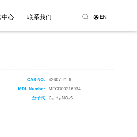
闻中心
联系我们
EN
CAS NO.
42607-21-6
MDL Number
MFCD00216934
分子式
C
H
NO
S
10
11
2