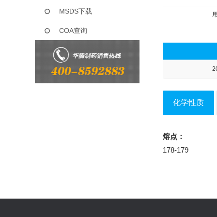
MSDS下载
COA查询
2
化学性质
熔点：
178-179