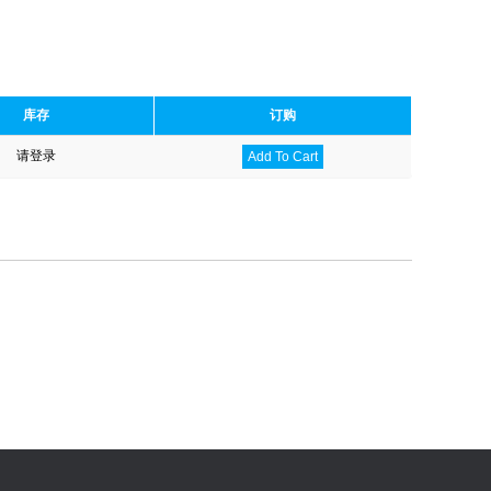
库存
订购
请登录
Add To Cart