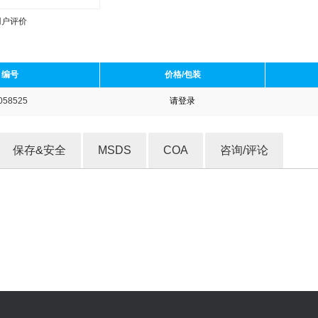
用户评价
编号
价格/包装
058525
请登录
收藏产品
保存&安全
MSDS
COA
咨询/评论