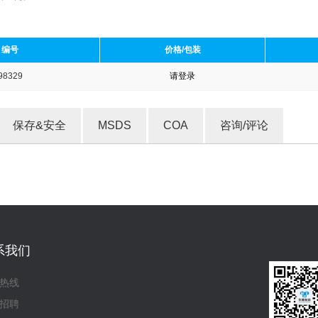
编号
价格/包装
98329
请登录
收藏产品
保存&安全
MSDS
COA
咨询/评论
系我们
热线
招聘