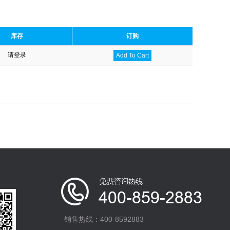
库存
订购
请登录
Add To Cart
销售热线：400-8592883