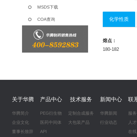
MSDS下载
化学性质
COA查询
熔点：
180-182
关于华腾
产品中心
技术服务
新闻中心
联
华腾简介
PEG衍生物
定制合成服务
华腾新闻
服务
企业文化
医药中间体
大包装产品
行业动态
人才
董事长致辞
API
在线