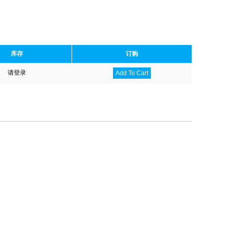
库存
订购
请登录
Add To Cart