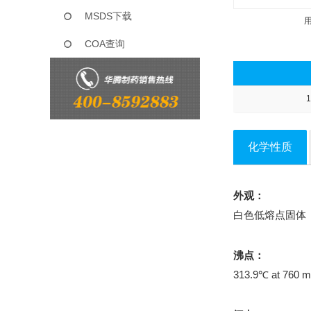
MSDS下载
COA查询
1
化学性质
外观：
白色低熔点固体
沸点：
313.9℃ at 760 