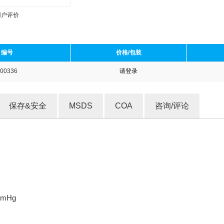
用户评价
编号
价格/包装
00336
请登录
收藏产品
保存&安全
MSDS
COA
咨询/评论
mmHg