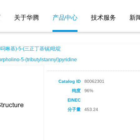
大批量询价
三正丁基锡)吡啶
页
关于华腾
产品中心
技术服务
新
-吗啉基)-5-(三正丁基锡)吡啶
ino-5-(tributylstannyl)pyridine
Catalog ID
80062301
纯度
96%
EINEC
分子量
453.24