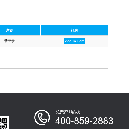
库存
订购
请登录
Add To Cart