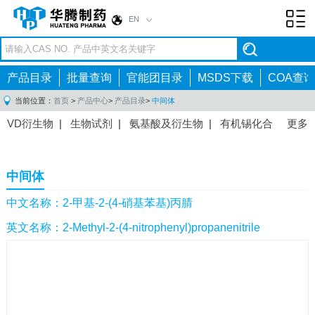
EN
Toggl
navig
产品目录
批量查询
官能团目录
MSDS下载
COA查询
当前位置：
首页
>
产品中心
>
产品目录
>
中间体
VD衍生物
|
生物试剂
|
氨基酸及衍生物
|
有机锡化合
更多
物
|
有机硼化合物
|
有机磷化合物
|
有机氟化合物
|
中间体
|
其他产品
|
抗肿瘤药物中间体
|
抗病毒药物中
中间体
间体
|
抗高血压药物中间体
|
抗糖尿病药物中间体
|
抗
感染药物中间体
|
肠胃药物中间体
|
镇痛麻醉药物中间
中文名称：2-甲基-2-(4-硝基苯基)丙腈
体
|
抗精神病药物中间体
|
抗炎药物中间体
|
精选原料
英文名称：2-Methyl-2-(4-nitrophenyl)propanenitrile
药中间体
|
其他原料药中间体
|