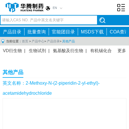
EN
Toggl
navig
产品目录
批量查询
官能团目录
MSDS下载
COA查询
当前位置：
首页
>
产品中心
>
产品目录
>
其他产品
VD衍生物
|
生物试剂
|
氨基酸及衍生物
|
有机锡化合
更多
物
|
有机硼化合物
|
有机磷化合物
|
有机氟化合物
|
中间体
|
其他产品
|
抗肿瘤药物中间体
|
抗病毒药物中
其他产品
间体
|
抗高血压药物中间体
|
抗糖尿病药物中间体
|
抗
感染药物中间体
|
肠胃药物中间体
|
镇痛麻醉药物中间
英文名称：2-Methoxy-N-(2-piperidin-2-yl-ethyl)-
体
|
抗精神病药物中间体
|
抗炎药物中间体
|
精选原料
acetamidehydrochloride
药中间体
|
其他原料药中间体
|