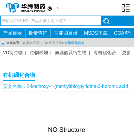
EN
Toggl
navig
产品目录
批量查询
官能团目录
MSDS下载
COA查询
当前位置：
首页
>
产品中心
>
产品目录
>
有机硼化合物
VD衍生物
|
生物试剂
|
氨基酸及衍生物
|
有机锡化合
更多
物
|
有机硼化合物
|
有机磷化合物
|
有机氟化合物
|
中间体
|
其他产品
|
抗肿瘤药物中间体
|
抗病毒药物中
有机硼化合物
间体
|
抗高血压药物中间体
|
抗糖尿病药物中间体
|
抗
感染药物中间体
|
肠胃药物中间体
|
镇痛麻醉药物中间
英文名称：2-Methoxy-4-(methylthio)pyridine-3-boronic acid
体
|
抗精神病药物中间体
|
抗炎药物中间体
|
精选原料
药中间体
|
其他原料药中间体
|