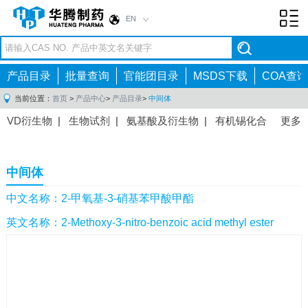
EN
Toggl
navig
产品目录
批量查询
官能团目录
MSDS下载
COA查询
当前位置：
首页
>
产品中心
>
产品目录
>
中间体
VD衍生物
|
生物试剂
|
氨基酸及衍生物
|
有机锡化合
更多
物
|
有机硼化合物
|
有机磷化合物
|
有机氟化合物
|
中间体
|
其他产品
|
抗肿瘤药物中间体
|
抗病毒药物中
中间体
间体
|
抗高血压药物中间体
|
抗糖尿病药物中间体
|
抗
感染药物中间体
|
肠胃药物中间体
|
镇痛麻醉药物中间
中文名称：2-甲氧基-3-硝基苯甲酸甲酯
体
|
抗精神病药物中间体
|
抗炎药物中间体
|
精选原料
英文名称：2-Methoxy-3-nitro-benzoic acid methyl ester
药中间体
|
其他原料药中间体
|