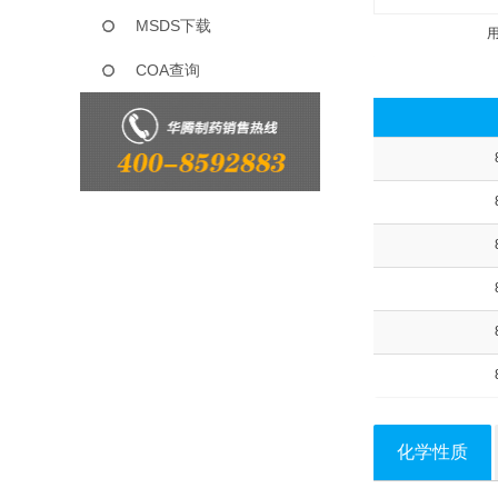
MSDS下载
COA查询
化学性质