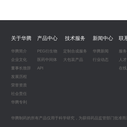
关于华腾
产品中心
技术服务
新闻中心
联
华腾简介
PEG衍生物
定制合成服务
华腾新闻
服务
企业文化
医药中间体
大包装产品
行业动态
人才
董事长致辞
API
在线
发展历程
荣誉资质
社会责任
华腾专利
华腾制药的所有产品仅用于科学研究，为获得药品监管部门批准而