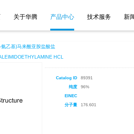
大批量询价
酰亚胺盐酸盐
页
关于华腾
产品中心
技术服务
新
2-氨乙基)马来酰亚胺盐酸盐
EIMIDOETHYLAMINE HCL
Catalog ID
89391
纯度
96%
EINEC
分子量
176.601