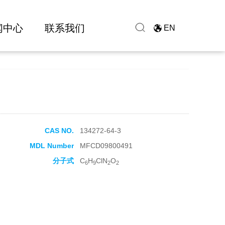
闻中心
联系我们
EN
CAS NO.
134272-64-3
MDL Number
MFCD09800491
分子式
C
H
ClN
O
6
9
2
2