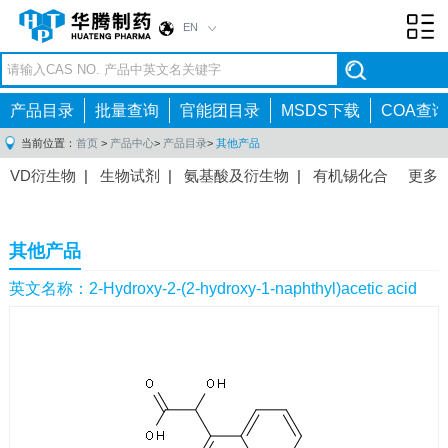
EN
Toggl
navig
产品目录
批量查询
官能团目录
MSDS下载
COA查询
当前位置：
首页
>
产品中心
>
产品目录
>
其他产品
VD衍生物
|
生物试剂
|
氨基酸及衍生物
|
有机锡化合
更多
物
|
有机硼化合物
|
有机磷化合物
|
有机氟化合物
|
中间体
|
其他产品
|
抗肿瘤药物中间体
|
抗病毒药物中
其他产品
间体
|
抗高血压药物中间体
|
抗糖尿病药物中间体
|
抗
感染药物中间体
|
肠胃药物中间体
|
镇痛麻醉药物中间
英文名称：2-Hydroxy-2-(2-hydroxy-1-naphthyl)acetic acid
体
|
抗精神病药物中间体
|
抗炎药物中间体
|
精选原料
药中间体
|
其他原料药中间体
|