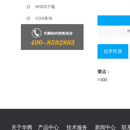
MSDS下载
COA查询
2
化学性质
熔点：
>300
关于华腾
产品中心
技术服务
新闻中心
联