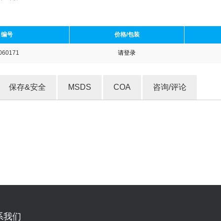
编号
价格/包装
060171
请登录
收藏产品
保存&安全
MSDS
COA
咨询/评论
系我们