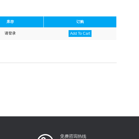
库存
订购
请登录
Add To Cart