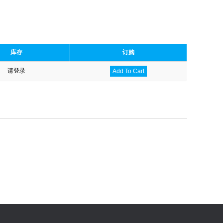
库存
订购
请登录
Add To Cart