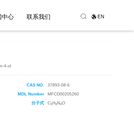
闻中心
联系我们
EN
n-4-ol
CAS NO.
37893-08-6
MDL Number
MFCD00205260
分子式
C
H
N
O
5
8
4