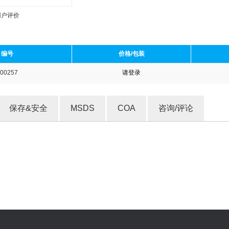
用户评价
编号
价格/包装
00257
请登录
收藏产品
保存&安全
MSDS
COA
咨询/评论