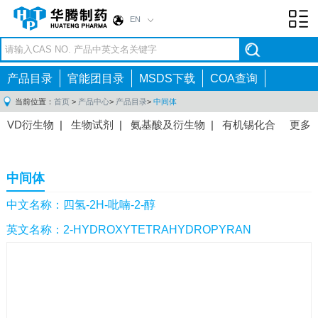
EN
Toggl
navig
产品目录
官能团目录
MSDS下载
COA查询
当前位置：
首页
>
产品中心
>
产品目录
>
中间体
VD衍生物
|
生物试剂
|
氨基酸及衍生物
|
有机锡化合
更多
物
|
有机硼化合物
|
有机磷化合物
|
有机氟化合物
|
中间体
|
其他产品
|
抗肿瘤药物中间体
|
抗病毒药物中
中间体
间体
|
抗高血压药物中间体
|
抗糖尿病药物中间体
|
抗
感染药物中间体
|
肠胃药物中间体
|
镇痛麻醉药物中间
中文名称：四氢-2H-吡喃-2-醇
体
|
抗精神病药物中间体
|
抗炎药物中间体
|
精选原料
英文名称：2-HYDROXYTETRAHYDROPYRAN
药中间体
|
其他原料药中间体
|