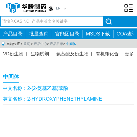
EN
Toggl
navig
产品目录
批量查询
官能团目录
MSDS下载
COA查询
当前位置：
首页
>
产品中心
>
产品目录
>
中间体
VD衍生物
|
生物试剂
|
氨基酸及衍生物
|
有机锡化合
更多
物
|
有机硼化合物
|
有机磷化合物
|
有机氟化合物
|
中间体
|
其他产品
|
抗肿瘤药物中间体
|
抗病毒药物中
中间体
间体
|
抗高血压药物中间体
|
抗糖尿病药物中间体
|
抗
感染药物中间体
|
肠胃药物中间体
|
镇痛麻醉药物中间
中文名称：2-(2-氨基乙基)苯酚
体
|
抗精神病药物中间体
|
抗炎药物中间体
|
精选原料
英文名称：2-HYDROXYPHENETHYLAMINE
药中间体
|
其他原料药中间体
|