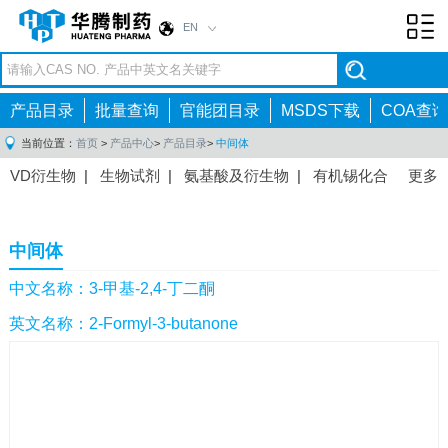
EN
Toggl
navig
产品目录
批量查询
官能团目录
MSDS下载
COA查询
当前位置：
首页
>
产品中心
>
产品目录
>
中间体
VD衍生物
|
生物试剂
|
氨基酸及衍生物
|
有机锡化合
更多
物
|
有机硼化合物
|
有机磷化合物
|
有机氟化合物
|
中间体
|
其他产品
|
抗肿瘤药物中间体
|
抗病毒药物中
中间体
间体
|
抗高血压药物中间体
|
抗糖尿病药物中间体
|
抗
感染药物中间体
|
肠胃药物中间体
|
镇痛麻醉药物中间
中文名称：3-甲基-2,4-丁二酮
体
|
抗精神病药物中间体
|
抗炎药物中间体
|
精选原料
英文名称：2-Formyl-3-butanone
药中间体
|
其他原料药中间体
|