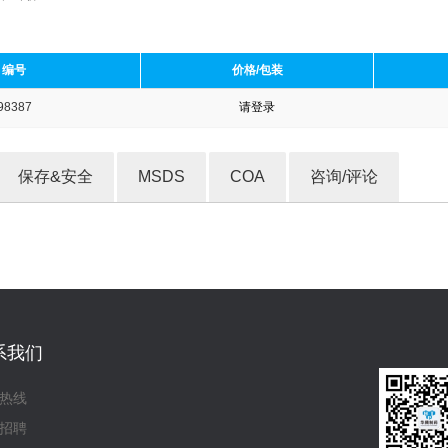
编号
价格/包装
98387
请登录
收藏产品
保存&安全
MSDS
COA
咨询/评论
系我们
热线
招聘