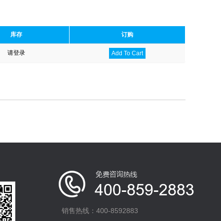
库存
订购
请登录
Add To Cart
销售热线：400-8592883