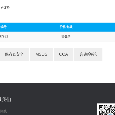
用户评价
编号
价格/包装
97932
请登录
收藏产品
保存&安全
MSDS
COA
咨询/评论
系我们
热线