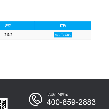
库存
订购
请登录
Add To Cart