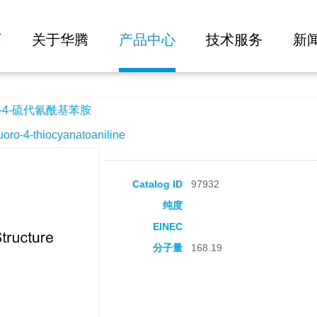
大批量询价
苯胺
页
关于华腾
产品中心
技术服务
新
-4-硫代氰酰基苯胺
-4-thiocyanatoaniline
Catalog ID
97932
纯度
EINEC
分子量
168.19