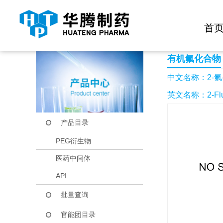
快捷导航栏 >>
化学试剂
生物试剂
PEG衍生物
当前位置：
首页
产品中心
产品目录
2-氟-4-硫代氰酰基
首
有机氟化合物
中文名称：2-氟
英文名称：2-Fluoro
产品目录
PEG衍生物
医药中间体
API
批量查询
官能团目录