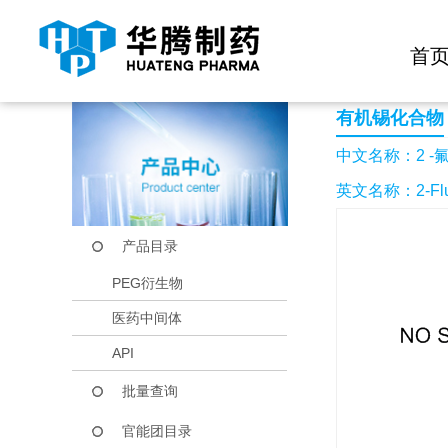
快捷导航栏 >>
化学试剂
生物试剂
PEG衍生物
当前位置：
首页
产品中心
产品目录
2 -氟- 4 -(三正丁基
首
有机锡化合物
中文名称：2 -氟
英文名称：2-Fluoro-
产品目录
PEG衍生物
医药中间体
API
批量查询
官能团目录