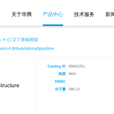
大批量询价
锡)吡啶
页
关于华腾
产品中心
技术服务
新
- 4 -(三正丁基锡)吡啶
4-(tributylstannyl)pyridine
Catalog ID
80062251
纯度
96%
EINEC
分子量
386.12