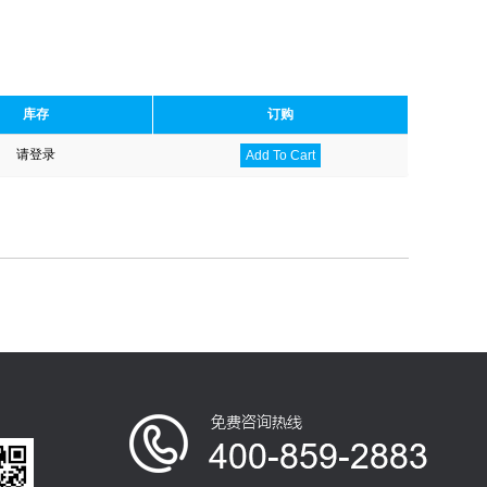
库存
订购
请登录
Add To Cart