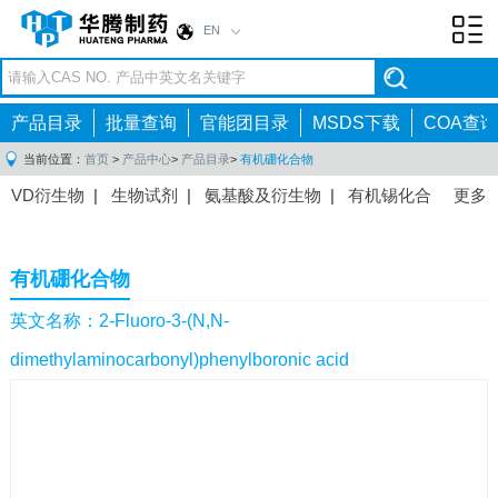
EN
Toggl
navig
产品目录
批量查询
官能团目录
MSDS下载
COA查询
当前位置：
首页
>
产品中心
>
产品目录
>
有机硼化合物
VD衍生物
|
生物试剂
|
氨基酸及衍生物
|
有机锡化合
更多
物
|
有机硼化合物
|
有机磷化合物
|
有机氟化合物
|
中间体
|
其他产品
|
抗肿瘤药物中间体
|
抗病毒药物中
有机硼化合物
间体
|
抗高血压药物中间体
|
抗糖尿病药物中间体
|
抗
感染药物中间体
|
肠胃药物中间体
|
镇痛麻醉药物中间
英文名称：2-Fluoro-3-(N,N-
体
|
抗精神病药物中间体
|
抗炎药物中间体
|
精选原料
dimethylaminocarbonyl)phenylboronic acid
药中间体
|
其他原料药中间体
|