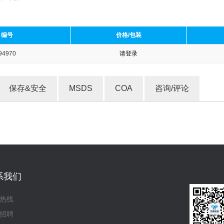
编号
价格/包装
94970
请登录
收藏产品
保存&安全
MSDS
COA
咨询/评论
系我们
热线
招聘