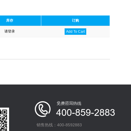
库存
订购
请登录
Add To Cart
销售热线：400-8592883