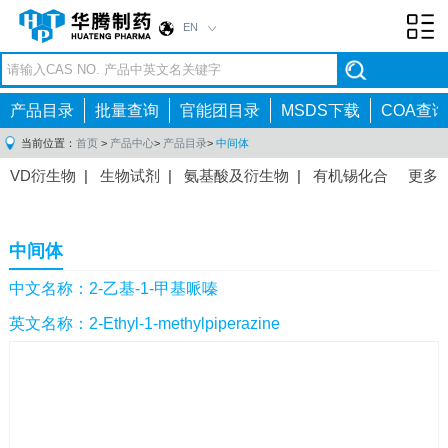
EN
Toggl
navig
产品目录
批量查询
官能团目录
MSDS下载
COA查询
当前位置：
首页
>
产品中心
>
产品目录
>
中间体
VD衍生物
|
生物试剂
|
氨基酸及衍生物
|
有机锡化合
更多
物
|
有机硼化合物
|
有机磷化合物
|
有机氟化合物
|
中间体
|
其他产品
|
抗肿瘤药物中间体
|
抗病毒药物中
中间体
间体
|
抗高血压药物中间体
|
抗糖尿病药物中间体
|
抗
感染药物中间体
|
肠胃药物中间体
|
镇痛麻醉药物中间
中文名称：2-乙基-1-甲基哌嗪
体
|
抗精神病药物中间体
|
抗炎药物中间体
|
精选原料
英文名称：2-Ethyl-1-methylpiperazine
药中间体
|
其他原料药中间体
|