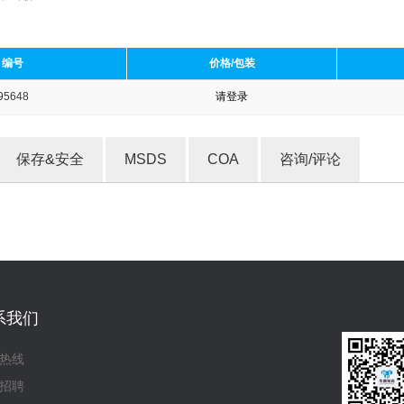
编号
价格/包装
95648
请登录
收藏产品
保存&安全
MSDS
COA
咨询/评论
系我们
热线
招聘