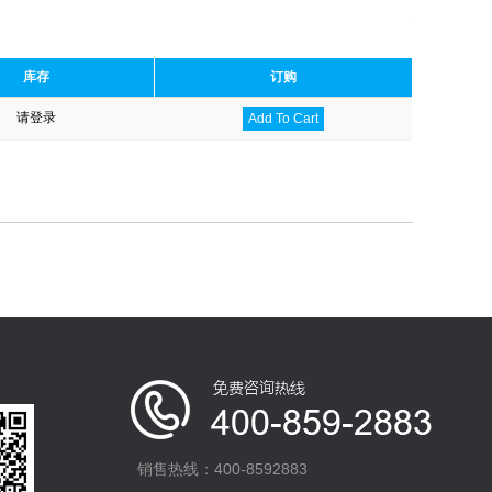
库存
订购
请登录
Add To Cart
销售热线：400-8592883